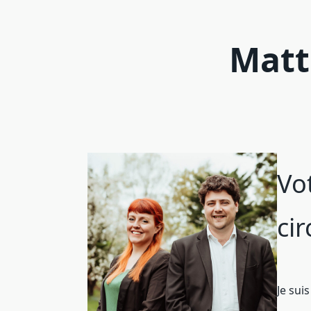
Matt
Vo
cir
Je suis